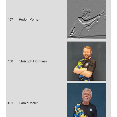
457
Rudolf Perner
430
Chrisoph Hörmann
421
Harald Maier