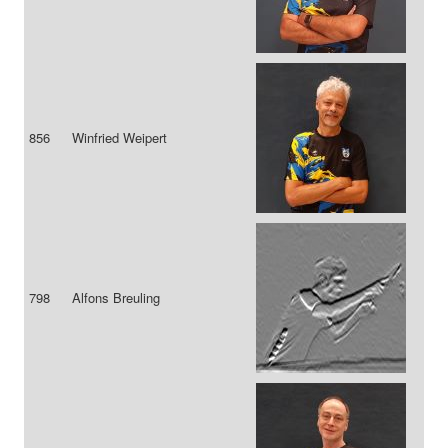
856
Winfried Weipert
798
Alfons Breuling