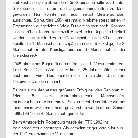
und Festhalle gespielt werden. Die Grundschulhalle war für den
Spielbetrieb mit Herren- und Jugendmannschaften zu klein
geworden. Nun konnte man auch selbst Meisterschaften
ausrichten. So wurden 1984 erstmalig Kreismeisterschaften in
Ergenzingen ausgerichtet. Viele Turniere folgten noch. Konnten
in den frühen Jahren vereinzelt Einzel- oder Doppeltitel geholt
werden, nun wurde dies zur Gewohnheit. In den 80-er Jahren
spielte die 1. Mannschaft durchgängig in der Bezirksliga, die 2.
Mannschaft in der Kreisliga und die 3. Mannschaft in der
Kreisklasse A.
1985 übernahm Eugen Jung das Amt des 1. Vorsitzenden von
Ferdi Baur. Dieses Amt hat er heute, 25 Jahre später, immer
noch inne. Ferdi Baur wurde noch im gleichen Jahr zum
Ehrenvorsitzenden ernannt.
Es gab auch den ersten größeren Erfolg bei den Senioren zu
feiern. Bei den württembergischen Mannschafts­
meisterschaften wurde ein 5. Platz erreicht. Das Interesse am
Tischtennis war immer noch groß und so wurde ab der Saison
1986/1987 eine 4. Mannschaft gemeldet.
Beim Amtsgericht Rottenburg wurde der TTC 1992 ins
Vereinsregister eingetragen. Als gemeinnütziger Verein ist nun
der TTC Ergenzingen e.V. anerkannt.