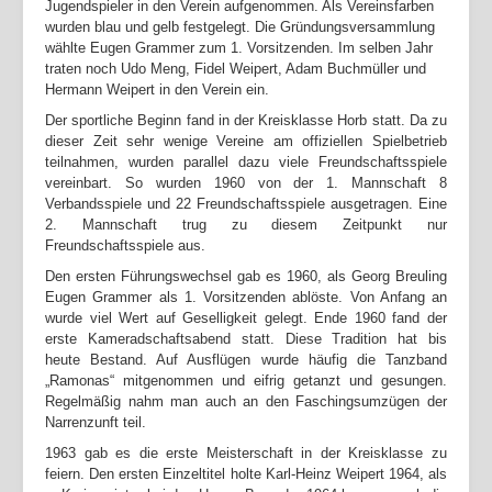
Jugendspieler in den Verein aufgenommen. Als Vereinsfarben
wurden blau und gelb festgelegt. Die Gründungsversammlung
Login
wählte Eugen Grammer zum 1. Vorsitzenden. Im selben Jahr
traten noch Udo Meng, Fidel Weipert, Adam Buchmüller und
Hermann Weipert in den Verein ein.
Der sportliche Beginn fand in der Kreisklasse Horb statt. Da zu
dieser Zeit sehr wenige Vereine am offiziellen Spielbetrieb
teilnahmen, wurden parallel dazu viele Freundschaftsspiele
vereinbart. So wurden 1960 von der 1. Mannschaft 8
Verbandsspiele und 22 Freundschaftsspiele ausgetragen. Eine
2. Mannschaft trug zu diesem Zeitpunkt nur
Freundschaftsspiele aus.
Den ersten Führungswechsel gab es 1960, als Georg Breuling
Eugen Grammer als 1. Vorsitzenden ablöste. Von Anfang an
wurde viel Wert auf Geselligkeit gelegt. Ende 1960 fand der
erste Kameradschaftsabend statt. Diese Tradition hat bis
heute Bestand. Auf Ausflügen wurde häufig die Tanzband
„Ramonas“ mitgenommen und eifrig getanzt und gesungen.
Regelmäßig nahm man auch an den Faschingsumzügen der
Narrenzunft teil.
1963 gab es die erste Meisterschaft in der Kreisklasse zu
feiern. Den ersten Einzeltitel holte Karl-Heinz Weipert 1964, als