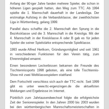
Anfang der 90-iger Jahre fanden mehrere Spieler, die schon in
höheren Ligen gespielt hatten, den Weg zum TTC. Ab 1994
spielte die 1. Mannschaft dauerhaft in der Landesliga.
Der
erstmalige Aufstieg in die Verbandsklasse, der zweithöchsten
Liga in Württemberg, gelang 1999.
Parallel dazu schaffte die 2. Mannschaft den Sprung in die
Bezirksklasse und die 3. Mannschaft in die Kreisliga. Mit der
4. Mannschaft in der Kreisklasse A oder B gab es für jeden
Spieler die seiner Spielstärke entsprechende Spielklasse.
1993 wurde Alfred Hertkorn, Gründungsmitglied und seit 1961
in verschiedenen Funktionen für den Verein tätig, zum
Ehrenmitglied ernannt.
Einen besonderen Leckerbissen bekamen die Freunde des
Tischtennissports 1998 geboten, als eine tolle Tischtennis-
Show mit zwei Weltklassespielern stattfand.
Dem Fortschritt verschloss sich auch der TTC nicht. Seit 1999
gibt es unter www.ttc-ergenzingen.de die aktuellsten
Meldungen und Ergebnisse im Internet.
Pünktlich zum Jahrtausendwechsel folgte die erfolgreichste
Zeit der Seniorenspieler. In den Jahren 2000 bis 2003 wurden
bei den württembergischen Mannschaftsmeisterschaften in