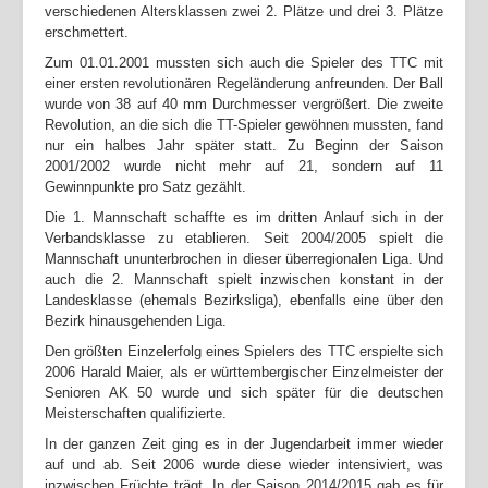
verschiedenen Altersklassen zwei 2. Plätze und drei 3. Plätze
erschmettert.
Zum 01.01.2001 mussten sich auch die Spieler des TTC mit
einer ersten revolutionären Regeländerung anfreunden. Der Ball
wurde von 38 auf 40 mm Durchmesser vergrößert. Die zweite
Revolution, an die sich die TT-Spieler gewöhnen mussten, fand
nur ein halbes Jahr später statt. Zu Beginn der Saison
2001/2002 wurde nicht mehr auf 21, sondern auf 11
Gewinnpunkte pro Satz gezählt.
Die 1. Mannschaft schaffte es im dritten Anlauf sich in der
Verbandsklasse zu etablieren. Seit 2004/2005 spielt die
Mannschaft ununterbrochen in dieser überregionalen Liga. Und
auch die 2. Mannschaft spielt inzwischen konstant in der
Landesklasse (ehemals Bezirksliga), ebenfalls eine über den
Bezirk hinausgehenden Liga.
Den größten Einzelerfolg eines Spielers des TTC erspielte sich
2006 Harald Maier, als er württembergischer Einzelmeister der
Senioren AK 50 wurde und sich später für die deutschen
Meisterschaften qualifizierte.
In der ganzen Zeit ging es in der Jugendarbeit immer wieder
auf und ab. Seit 2006 wurde diese wieder intensiviert, was
inzwischen Früchte trägt. In der Saison 2014/2015 gab es für