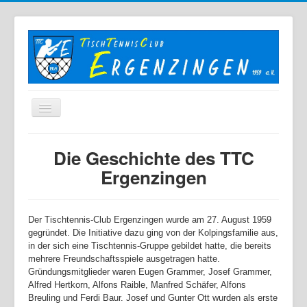
Home
Die Geschichte des TTC
Der TTC
Ergenzingen
Mannschaften
Berichte
D
er Tischtennis-Club Ergenzingen wurde am 27. August 1959
gegründet. Die Initiative dazu ging von der Kolpingsfamilie aus,
Bilder
in der sich eine Tischtennis-Gruppe gebildet hatte, die bereits
Links
mehrere Freundschaftsspiele ausgetragen hatte.
Gründungsmitglieder waren Eugen Grammer, Josef Grammer,
Sonstiges
Alfred Hertkorn, Alfons Raible, Manfred Schäfer, Alfons
Breuling und Ferdi Baur. Josef und Gunter Ott wurden als erste
Archiv