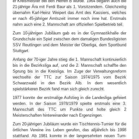
er Kreismeister bei den Herren B wurde. 1964 begann auch die
21-jährige Ära mit Ferdi Baur als 1. Vorsitzendem. Gleichzeitig
übernahm Karl-Heinz Weipert das Amt des Kassiers, welches
er nach 45-jähriger Amtszeit immer noch inne hat. Erstmals
nahm auch eine 2. Mannschaft am offiziellen Spielbetrieb teil.
Zum 10-jährigen Jubiläum gab es in der Gymnastikhalle der
Grundschule ein Spiel zwischen dem damaligen Bundesligisten
SSV Reutlingen und dem Meister der Oberliga, dem Sportbund
Stuttgart.
Anfang der 70-iger Jahre stieg die 1. Mannschaft kontinuierlich
bis in die Bezirksliga auf, und die 2. Mannschaft schaffte den
Sprung bis in die Kreisliga. Im Zuge der Verwaltungsreform
wechselte der TTC zur Saison 1974/1975 vom Bezirk
Schwarzwald in den Bezirk Alb. In dem wesentlich
spielstärkeren Bezirk fand man sich gleich zurecht.
1977 konnte der erstmalige Aufstieg in die Landesliga gefeiert
werden. In der Saison 1978/1979 spielte erstmals eine 3.
Mannschaft des TTC um Punkte und holte gleich 2
Meisterschaften hinter­einander nach Ergenzingen.
Zum 20-jährigen Jubiläum wurde ein Tischtennis-Turnier für die
örtlichen Vereine ins Leben gerufen, das alljährlich bis 1998
stattfand. Ab 1981 konnte in der langersehnten neuen Turn-