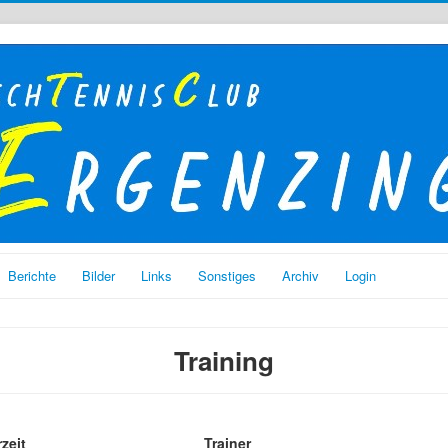
Berichte
Bilder
Links
Sonstiges
Archiv
Login
Training
zeit
Trainer