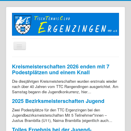
Home
Kreismeisterschaften 2026 enden mit 7
Der TTC
Podestplätzen und einem Knall
Mannschaften
Die diesjährigen Kreismeisterschaften wurden erstmals wieder
nach über 40 Jahren vom TTC Rangendingen ausgerichtet. Am
Berichte
Samstag begann die Jugendkonkurrenz, hier…
2025 Bezirksmeisterschaften Jugend
Bilder
Zwei Podestplätze für den TTC Ergenzingen bei den
Links
Jugendbezirksmeisterschaften Mit 5 Teilnehmer*innen –
Sonstiges
Justus Brambilla (U11), Naima Brambilla (eigentlich auch…
Tolles Ergebnis bei der Jugend-
Archiv