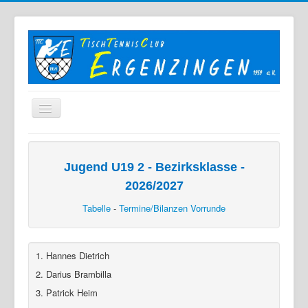
Home
Der TTC
Jugend U19 2 - Bezirksklasse -
2026/2027
Mannschaften
Tabelle
-
Termine/Bilanzen Vorrunde
Berichte
Bilder
1. Hannes Dietrich
Links
2. Darius Brambilla
Sonstiges
3. Patrick Heim
Archiv