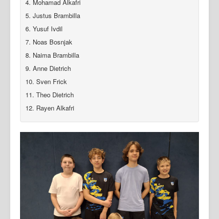
4. Mohamad Alkafri
Login
5. Justus Brambilla
6. Yusuf Ivdil
7. Noas Bosnjak
8. Naima Brambilla
9. Anne Dietrich
10. Sven Frick
11. Theo Dietrich
12. Rayen Alkafri